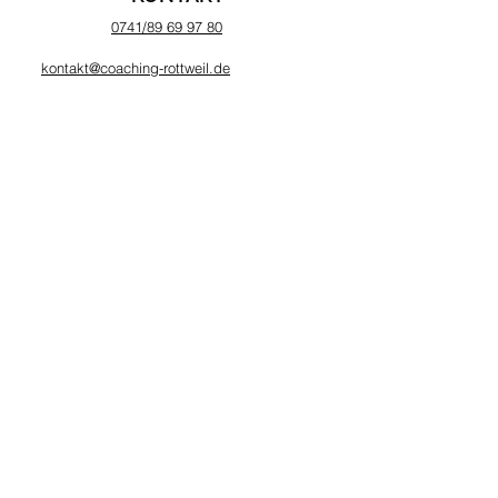
0741/89 69 97 80
kontakt@coaching-rottweil.de
0172/804 30 09
Oliver Schmick
Hauptstraße 31-33
78628 Rottweil
Impressum
Datenschutz
FOLGE MIR AUF
ANGEBOTE
Leitbild Coaching-Rottweil
Job Coaching